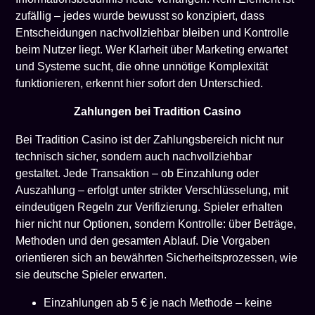
zufällig – jedes wurde bewusst so konzipiert, dass
Entscheidungen nachvollziehbar bleiben und Kontrolle
beim Nutzer liegt. Wer Klarheit über Marketing erwartet
und Systeme sucht, die ohne unnötige Komplexität
funktionieren, erkennt hier sofort den Unterschied.
Zahlungen bei Tradition Casino
Bei Tradition Casino ist der Zahlungsbereich nicht nur
technisch sicher, sondern auch nachvollziehbar
gestaltet. Jede Transaktion – ob Einzahlung oder
Auszahlung – erfolgt unter strikter Verschlüsselung, mit
eindeutigen Regeln zur Verifizierung. Spieler erhalten
hier nicht nur Optionen, sondern Kontrolle: über Beträge,
Methoden und den gesamten Ablauf. Die Vorgaben
orientieren sich an bewährten Sicherheitsprozessen, wie
sie deutsche Spieler erwarten.
Einzahlungen ab 5 € je nach Methode – keine