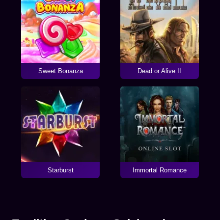
Sweet Bonanza
Dead or Alive II
Starburst
Immortal Romance