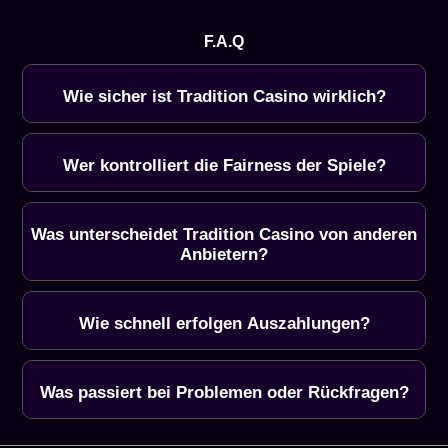
F.A.Q
Wie sicher ist Tradition Casino wirklich?
Die Plattform ist durch SSL-Verschlüsselung und eine
geprüfte Curaçao-Lizenz abgesichert. Jeder Prozess –
Wer kontrolliert die Fairness der Spiele?
von der Anmeldung bis zur Auszahlung – ist
Alle Spiele basieren auf zertifizierten RNG-Systemen
dokumentiert und kontrollierbar.
von Rival Gaming. Monatliche Prüfungen durch externe
Was unterscheidet Tradition Casino von anderen
Stellen bestätigen konstante Auszahlungsraten über
Anbietern?
97%.
Hier greifen Lizenzierung, Anbieterstruktur und
Spielarchitektur ineinander – ohne unnötige
Wie schnell erfolgen Auszahlungen?
Ablenkungen. Die gesamte Plattform ist für Spieler
Nach erfolgreicher Verifikation wird jede Auszahlung
entwickelt, die Wert auf Transparenz und Kontrolle
innerhalb des nächsten regulären Zyklus bearbeitet.
legen.
Was passiert bei Problemen oder Rückfragen?
Keine versteckten Verzögerungen – jeder Schritt ist
Der Support ist über Live-Chat, E-Mail und Telefon
vorhersehbar.