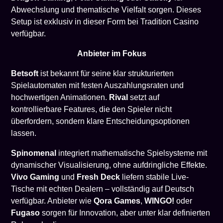
Abwechslung und thematische Vielfalt sorgen. Dieses
Setup ist exklusiv in dieser Form bei Tradition Casino
verfügbar.
Anbieter im Fokus
Betsoft
ist bekannt für seine klar strukturierten
Spielautomaten mit festen Auszahlungsraten und
hochwertigen Animationen.
Rival
setzt auf
kontrollierbare Features, die den Spieler nicht
überfordern, sondern klare Entscheidungsoptionen
lassen.
Spinomenal
integriert mathematische Spielsysteme mit
dynamischer Visualisierung, ohne aufdringliche Effekte.
Vivo Gaming
und
Fresh Deck
liefern stabile Live-
Tische mit echten Dealern – vollständig auf Deutsch
verfügbar. Anbieter wie
Qora Games
,
WINGO!
oder
Fugaso
sorgen für Innovation, aber unter klar definierten