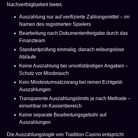
Nachverfolgbarkeit bietet.
Auszahlung nur auf verifizierte Zahlungsmittel – im
Namen des registrierten Spielers
Bearbeitung nach Dokumentenfreigabe durch das
Finanzteam
Standardprüfung einmalig, danach reibungslose
Abläufe
Keine Auszahlung bei unvollständigen Angaben –
Schutz vor Missbrauch
Kein Mindestumsatzzwang bei reinen Echtgeld-
Auszahlungen
Transparente Auszahlungslimits je nach Methode –
einsehbar im Kassenbereich
Keine separate Bearbeitungsgebühr auf
Auszahlungen
Die Auszahlungslogik von Tradition Casino entspricht