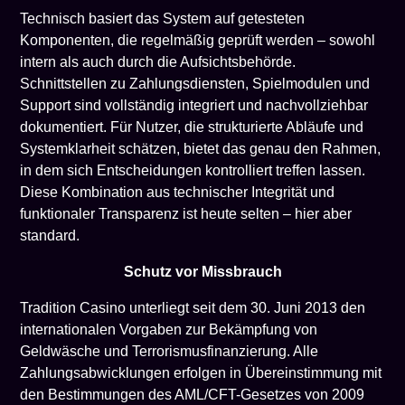
Technisch basiert das System auf getesteten
Komponenten, die regelmäßig geprüft werden – sowohl
intern als auch durch die Aufsichtsbehörde.
Schnittstellen zu Zahlungsdiensten, Spielmodulen und
Support sind vollständig integriert und nachvollziehbar
dokumentiert. Für Nutzer, die strukturierte Abläufe und
Systemklarheit schätzen, bietet das genau den Rahmen,
in dem sich Entscheidungen kontrolliert treffen lassen.
Diese Kombination aus technischer Integrität und
funktionaler Transparenz ist heute selten – hier aber
standard.
Schutz vor Missbrauch
Tradition Casino unterliegt seit dem 30. Juni 2013 den
internationalen Vorgaben zur Bekämpfung von
Geldwäsche und Terrorismusfinanzierung. Alle
Zahlungsabwicklungen erfolgen in Übereinstimmung mit
den Bestimmungen des AML/CFT-Gesetzes von 2009