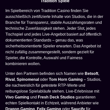
Tradition Spiele
Im Spielbereich von Tradition Casino finden Sie
ausschließlich zertifizierte Inhalte von Studios, die in der
Branche für Transparenz, stabile Auszahlungsraten und
technische Zuverlässigkeit stehen. Jeder Slot, jedes
Tischspiel und jedes Live-Angebot basiert auf öffentlich
dokumentierten Standards – genau das, was
sicherheitsorientierte Spieler erwarten. Das Angebot ist
nicht zufällig zusammengestellt, sondern gezielt für
Spieler, die Kontrolle, Auswahl und Fairness
kombinieren wollen.
Unter den Partnern befinden sich Namen wie
Betsoft
,
Rival
,
Spinomenal
oder
Tom Horn Gaming
– Studios,
die nachweislich für getestete RTP-Werte und
reibungslose Spielabläufe stehen. Live-Erlebnisse mit
Vivo Gaming
und
Fresh Deck Studios
garantieren
echten Spielkontakt in Echtzeit, während Anbieter wie
Dragon Gaming
,
Felix Gaming
oder
Saucify
für