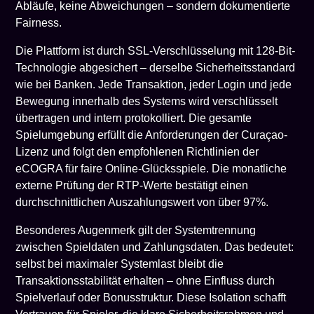
Abläufe, keine Abweichungen – sondern dokumentierte
Fairness.
Die Plattform ist durch SSL-Verschlüsselung mit 128-Bit-
Technologie abgesichert – derselbe Sicherheitsstandard
wie bei Banken. Jede Transaktion, jeder Login und jede
Bewegung innerhalb des Systems wird verschlüsselt
übertragen und intern protokolliert. Die gesamte
Spielumgebung erfüllt die Anforderungen der Curaçao-
Lizenz und folgt den empfohlenen Richtlinien der
eCOGRA für faire Online-Glücksspiele. Die monatliche
externe Prüfung der RTP-Werte bestätigt einen
durchschnittlichen Auszahlungswert von über 97%.
Besonderes Augenmerk gilt der Systemtrennung
zwischen Spieldaten und Zahlungsdaten. Das bedeutet:
selbst bei maximaler Systemlast bleibt die
Transaktionsstabilität erhalten – ohne Einfluss durch
Spielverlauf oder Bonusstruktur. Diese Isolation schafft