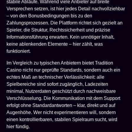
stabile Abläufe. Während viele Anbieter auf breite
Versprechen setzen, ist hier jedes Detail nachvollziehbar
– von den Bonusbedingungen bis zu den
Zahlungsprozessen. Die Plattform richtet sich gezielt an
Spieler, die Struktur, Rechtssicherheit und präzise
Informationsführung erwarten. Kein unnötiger Inhalt,
keine ablenkenden Elemente – hier zählt, was
funktioniert.
Im Vergleich zu typischen Anbietern bietet Tradition
Casino nicht nur geprüfte Standards, sondern auch ein
echtes Maß an technischer Verlässlichkeit: alle
Spielbereiche sind sofort zugänglich, Ladezeiten
minimal, Nutzerdaten geschützt durch nachweisbare
Verschlüsselung. Die Kommunikation mit dem Support
erfolgt ohne Standardantworten – klar, direkt und auf
Augenhöhe. Wer nicht experimentieren will, sondern
einen kontrollierbaren, stabilen Spielraum sucht, wird
hier fündig.