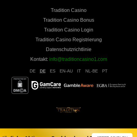
erreichbar – ohne automatische Umleitungen. Reale
Ansprechpartner liefern schnelle, nachvollziehbare
Tradition Casino
Antworten.
Tradition Casino Bonus
Tradition Casino Login
Tradition Casino Registrierung
Datenschutzrichtlinie
Kontakt:
info@traditioncasino1.com
DE
DE
ES
EN-AU
IT
NL-BE
PT
© Copyright 2026 Tradition Casino. All rights reserved.